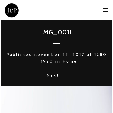
HOME
IMG_0011
OVER JOOST
PRIVATE CHEF
Published
november 23, 2017
at
1280
EVENT CATERING
× 1920
in
Home
CONTACT
Next →