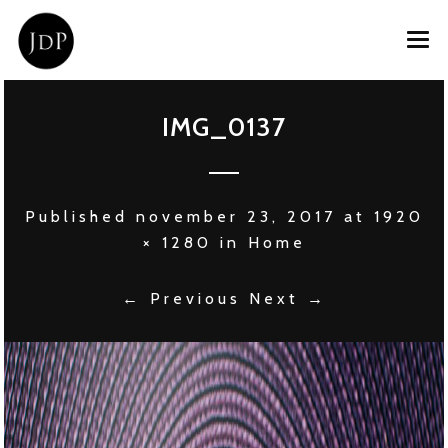
HOME
IMG_0137
OVER JOOST
PRIVATE CHEF
Published
november 23, 2017
at
1920
EVENT CATERING
× 1280
in
Home
CONTACT
← Previous
Next →