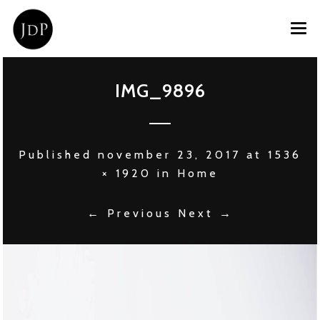
HOME
IMG_9896
OVER JOOST
PRIVATE CHEF
Published
november 23, 2017
at
1536
EVENT CATERING
× 1920
in
Home
CONTACT
← Previous
Next →